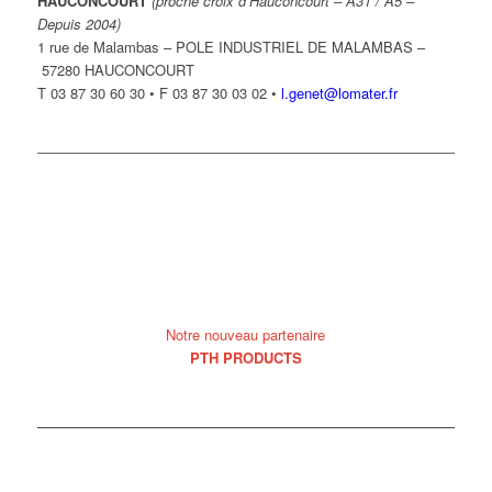
HAUCONCOURT
(proche croix d’Hauconcourt – A31 / A5 –
Depuis 2004)
1 rue de Malambas – POLE INDUSTRIEL DE MALAMBAS –
57280 HAUCONCOURT
T 03 87 30 60 30 • F 03 87 30 03 02 •
l.genet@lomater.fr
Notre nouveau partenaire
PTH PRODUCTS